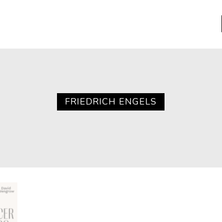
a
Libros usados
nario portátil de la literatura
FRIEDRICH ENGELS
a
Literatura
entos
Medioambiente
entos
Narrativas visuales
reserva
Pensamiento
ia
Pensamiento ilustrado
ia material de los libros
Personaje
as mentales
Personajes secundarios
Política