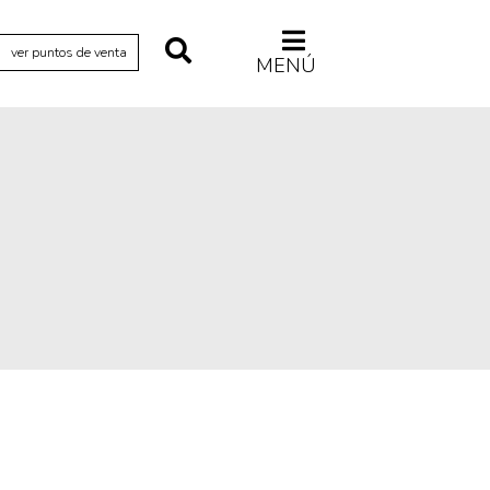
ver puntos de venta
MENÚ
Relecturas
Sociedad
Turismo accidental
Vidas paralelas
Voces y lecturas