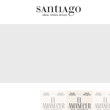
Cultur
Actualidad
Diccio
Archivo Cenfoto-UDP
chilen
Arquetipos de situación
Docum
Artes visuales
Fragm
Ciencia
Gran 
Cine y televisión
Histor
Ciudad
Histor
Cómics
Lagun
Críticas
Libros