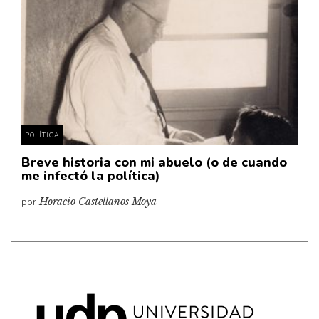
Cultura
Diccionario portátil de la literatura chilena
Documentos
Fragmentos
Gran reserva
Historia
Historia material de los libros
POLÍTICA
Lagunas mentales
Breve historia con mi abuelo (o de cuando
me infectó la política)
Libros
por
Horacio Castellanos Moya
Libros usados
Literatura
Medioambiente
Narrativas visuales
Pensamiento