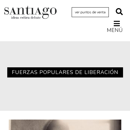
ver puntos de venta
MENÚ
Actualidad
Archivo Cenfoto-UDP
Arquetipos de situación
Artes visuales
FUERZAS POPULARES DE LIBERACIÓN
Ciencia
Cine y televisión
Ciudad
Cómics
Críticas