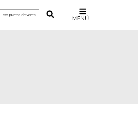
ver puntos de venta
MENÚ
Relecturas
Sociedad
Turismo accidental
Vidas paralelas
Voces y lecturas