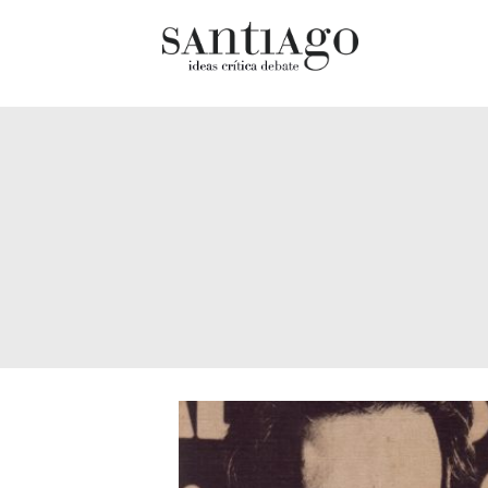
Cultur
Actualidad
Diccio
Archivo Cenfoto-UDP
chilen
Arquetipos de situación
Docum
Artes visuales
Fragm
Ciencia
Gran 
Cine y televisión
Histor
Ciudad
Histor
Cómics
Lagun
Críticas
Libros