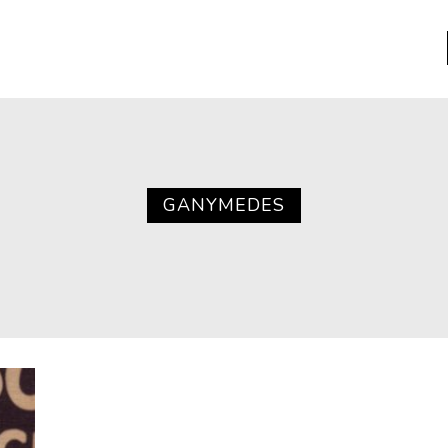
a
Libros usados
nario portátil de la literatura
GANYMEDES
a
Literatura
entos
Medioambiente
entos
Narrativas visuales
reserva
Pensamiento
ia
Pensamiento ilustrado
ia material de los libros
Personaje
as mentales
Personajes secundarios
Política