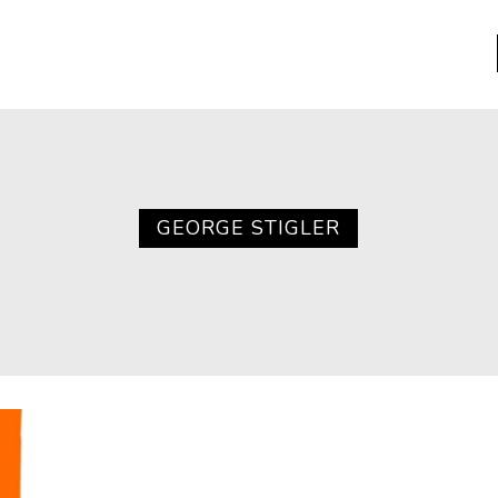
a
Libros usados
nario portátil de la literatura
GEORGE STIGLER
a
Literatura
entos
Medioambiente
entos
Narrativas visuales
reserva
Pensamiento
ia
Pensamiento ilustrado
ia material de los libros
Personaje
as mentales
Personajes secundarios
Política