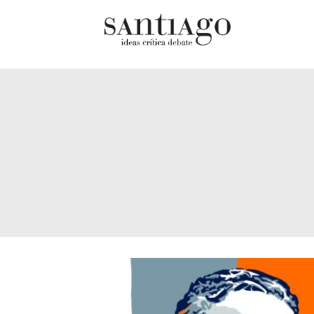
Cultur
Actualidad
Diccio
Archivo Cenfoto-UDP
chilen
Arquetipos de situación
Docum
Artes visuales
Fragm
Ciencia
Gran 
Cine y televisión
Histor
Ciudad
Histor
Cómics
Lagun
Críticas
Libros