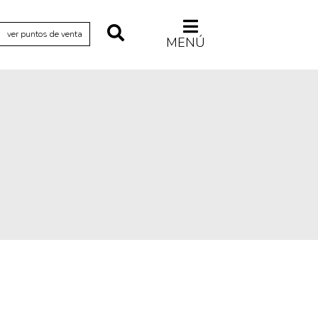
ver puntos de venta
MENÚ
Relecturas
Sociedad
Turismo accidental
Vidas paralelas
Voces y lecturas