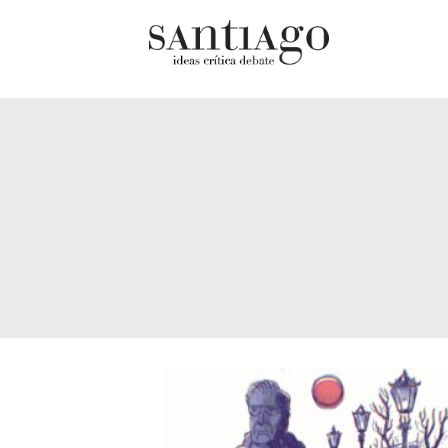
Cultur
Actualidad
Diccio
Archivo Cenfoto-UDP
chilen
Arquetipos de situación
Docum
Artes visuales
Fragm
Ciencia
Gran 
Cine y televisión
Histor
Ciudad
Histor
Cómics
Lagun
Críticas
Libros