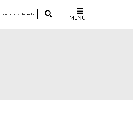
ver puntos de venta
MENÚ
Relecturas
Sociedad
Turismo accidental
Vidas paralelas
Voces y lecturas