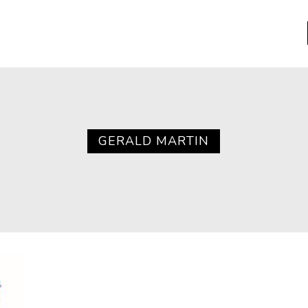
a
Libros usados
nario portátil de la literatura
GERALD MARTIN
a
Literatura
entos
Medioambiente
entos
Narrativas visuales
reserva
Pensamiento
ia
Pensamiento ilustrado
ia material de los libros
Personaje
as mentales
Personajes secundarios
Política