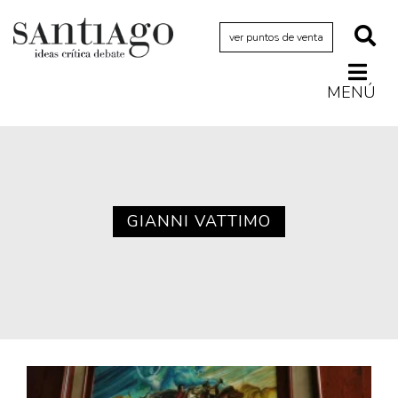
ver puntos de venta
MENÚ
Actualidad
Archivo Cenfoto-UDP
Arquetipos de situación
Artes visuales
GIANNI VATTIMO
Ciencia
Cine y televisión
Ciudad
Cómics
Críticas