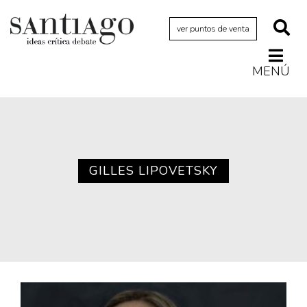
ver puntos de venta
MENÚ
Actualidad
Archivo Cenfoto-UDP
Arquetipos de situación
Artes visuales
GILLES LIPOVETSKY
Ciencia
Cine y televisión
Ciudad
Cómics
Críticas