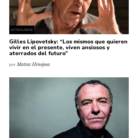
Pensamiento ilustrado
Personaje
Personajes secundarios
ACTUALIDAD
Política
Gilles Lipovetsky: “Los mismos que quieren
Relecturas
vivir en el presente, viven ansiosos y
aterrados del futuro”
Sociedad
por
Matías Hinojosa
Turismo accidental
Vidas paralelas
Voces y lecturas