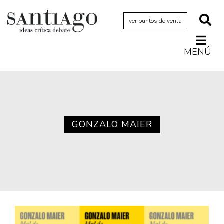
ver puntos de venta
MENÚ
Actualidad
Archivo Cenfoto-UDP
Arquetipos de situación
Artes visuales
GONZALO MAIER
Ciencia
Cine y televisión
Ciudad
Cómics
Críticas