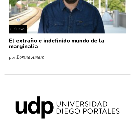
Pensamiento ilustrado
Personaje
Personajes secundarios
CRÍTICAS
Política
El extraño e indefinido mundo de la
Relecturas
marginalia
Sociedad
por
Lorena Amaro
Turismo accidental
Vidas paralelas
Voces y lecturas