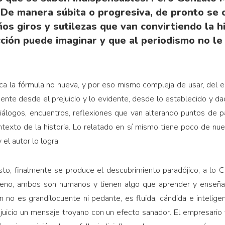
. De manera súbita o progresiva, de pronto se 
os giros y sutilezas que van convirtiendo la h
cción puede imaginar y que al periodismo no le
lica la fórmula no nueva, y por eso mismo compleja de usar, del
nte desde el prejuicio y lo evidente, desde lo establecido y da
iálogos, encuentros, reflexiones que van alterando puntos de p
texto de la historia. Lo relatado en sí mismo tiene poco de nuev
 el autor lo logra.
to, finalmente se produce el descubrimiento paradójico, a lo C
ueno, ambos son humanos y tienen algo que aprender y enseñar 
n no es grandilocuente ni pedante, es fluida, cándida e intelige
juicio un mensaje troyano con un efecto sanador. El empresario y