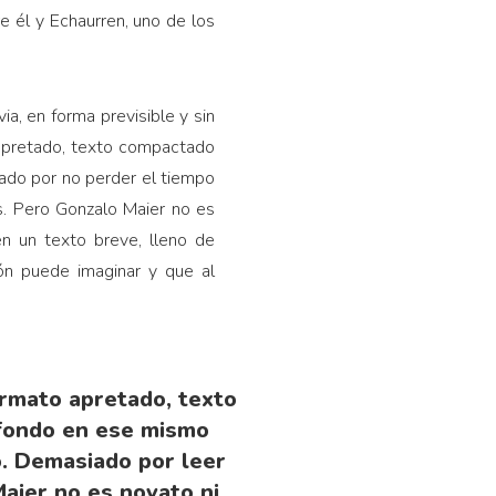
re él y Echaurren, uno de los
a, en forma previsible y sin
 apretado, texto compactado
tado por no perder el tiempo
s. Pero Gonzalo Maier no es
en un texto breve, lleno de
ión puede imaginar y que al
ormato apretado, texto
 fondo en ese mismo
o. Demasiado por leer
aier no es novato ni