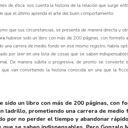
es de ética, nos cuenta la historia de la relación que surge ent
e que el último aprenda el arte del buen comportamiento.
ismo que sus circunstancias, se presenta de manera directa y obvi
ura
hubiese sido un libro con más de 200 páginas, con formato
do una carrera de medio fondo en ese mismo registro, habría op
ado por leer en una lista de cosas que se saben indispensable
 mal. De manera súbita o progresiva, de pronto se convierte 
 que van convirtiendo la historia conocida en una que la ficc
e sido un libro con más de 200 páginas, con f
 ladrillo, prometiendo una carrera de medio
ado por no perder el tiempo y abandonar rápid
as que se saben indispensables. Pero Gonzalo M