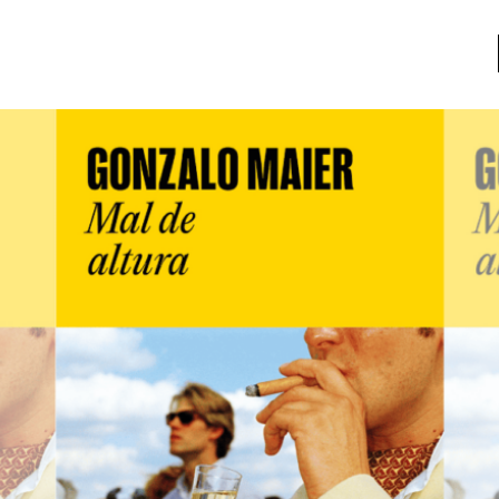
a
Libros usados
nario portátil de la literatura
a
Literatura
entos
Medioambiente
entos
Narrativas visuales
reserva
Pensamiento
ia
Pensamiento ilustrado
ia material de los libros
Personaje
as mentales
Personajes secundarios
Política