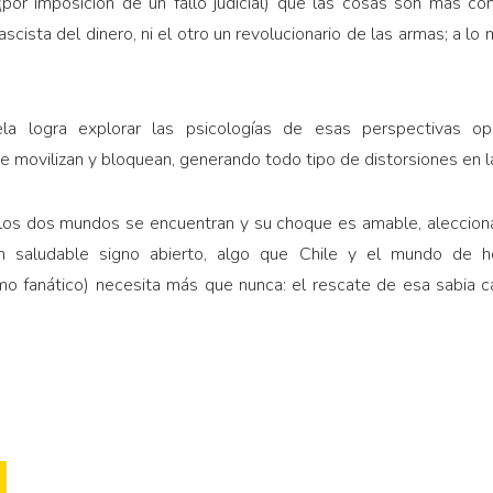
(por imposición de un fallo judicial) que las cosas son más com
fascista del dinero, ni el otro un revolucionario de las armas; a l
la logra explorar las psicologías de esas perspectivas o
 movilizan y bloquean, generando todo tipo de distorsiones en la 
 los dos mundos se encuentran y su choque es amable, aleccionad
un saludable signo abierto, algo que Chile y el mundo de h
o fanático) necesita más que nunca: el rescate de esa sabia c