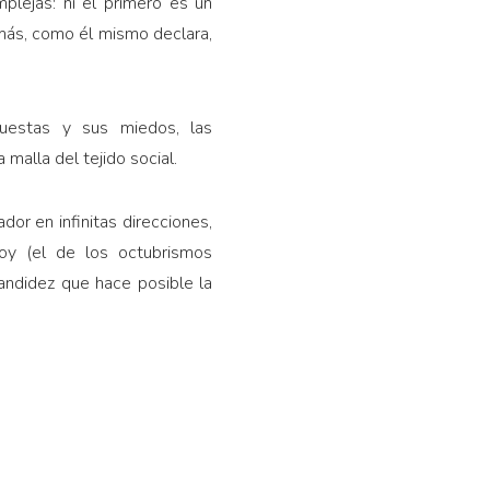
plejas: ni el primero es un
o más, como él mismo declara,
puestas y sus miedos, las
malla del tejido social.
or en infinitas direcciones,
oy (el de los octubrismos
andidez que hace posible la