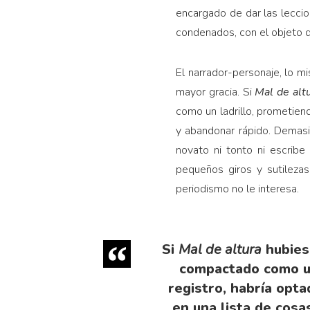
encargado de dar las leccion
condenados, con el objeto d
El narrador-personaje, lo m
mayor gracia. Si
Mal de alt
como un ladrillo, prometien
y abandonar rápido. Demasi
novato ni tonto ni escribe
pequeños giros y sutilezas
periodismo no le interesa.
Si
Mal de altura
hubies
compactado como un
registro, habría opt
en una lista de cos