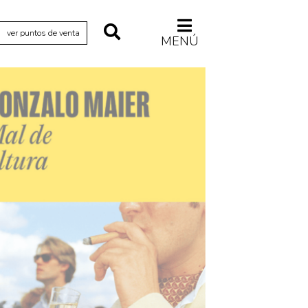
ver puntos de venta
MENÚ
Relecturas
Sociedad
Turismo accidental
Vidas paralelas
Voces y lecturas