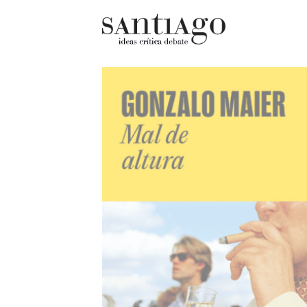
Cultur
Actualidad
Diccio
Archivo Cenfoto-UDP
chilen
Arquetipos de situación
Docum
Artes visuales
Fragm
Ciencia
Gran 
Cine y televisión
Histor
Ciudad
Histor
Cómics
Lagun
Críticas
Libros