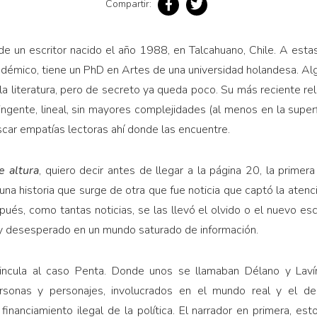
Compartir:
de un escritor nacido el año 1988, en Talcahuano, Chile. A estas
adémico, tiene un PhD en Artes de una universidad holandesa. Alg
a literatura, pero de secreto ya queda poco. Su más reciente rel
ingente, lineal, sin mayores complejidades (al menos en la superf
scar empatías lectoras ahí donde las encuentre.
e altura
, quiero decir antes de llegar a la página 20, la primer
 una historia que surge de otra que fue noticia que captó la ate
ués, como tantas noticias, se las llevó el olvido o el nuevo esc
l y desesperado en un mundo saturado de información.
vincula al caso Penta. Donde unos se llamaban Délano y Laví
ersonas y personajes, involucrados en el mundo real y el de
inanciamiento ilegal de la política. El narrador en primera, esto