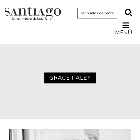
ver puntos de venta
MENÚ
Actualidad
Archivo Cenfoto-UDP
Arquetipos de situación
Artes visuales
GRACE PALEY
Ciencia
Cine y televisión
Ciudad
Cómics
Críticas