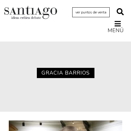
ver puntos de venta
MENÚ
Actualidad
Archivo Cenfoto-UDP
Arquetipos de situación
Artes visuales
GRACIA BARRIOS
Ciencia
Cine y televisión
Ciudad
Cómics
Críticas