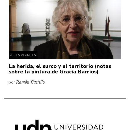
Cultura
Diccionario portátil de la literatura chilena
Documentos
Fragmentos
Gran reserva
Historia
Historia material de los libros
ARTES VISUALES
Lagunas mentales
La herida, el surco y el territorio (notas
sobre la pintura de Gracia Barrios)
Libros
por
Ramón Castillo
Libros usados
Literatura
Medioambiente
Narrativas visuales
Pensamiento