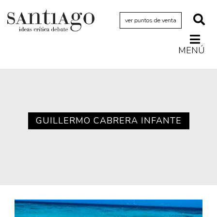
ver puntos de venta
MENÚ
Actualidad
Archivo Cenfoto-UDP
Arquetipos de situación
Artes visuales
GUILLERMO CABRERA INFANTE
Ciencia
Cine y televisión
Ciudad
Cómics
Críticas