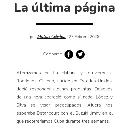
Cultura
La última página
Diccionario portátil de la literatura chilena
Documentos
Fragmentos
por
Matías Celedón
I 27 Febrero 2026
Gran reserva
Historia
Compartir:
Historia material de los libros
Lagunas mentales
Aterrizamos en La Habana y retuvieron a
Libros
Rodríguez. Chileno, nacido en Estados Unidos,
Libros usados
debió responder algunas preguntas. Después
Literatura
de una hora apareció como si nada. López y
Medioambiente
Silva se veían preocupados. Afuera nos
esperaba Betancourt con el Suzuki Jimny en el
Narrativas visuales
que recorreríamos Cuba durante tres semanas.
Pensamiento