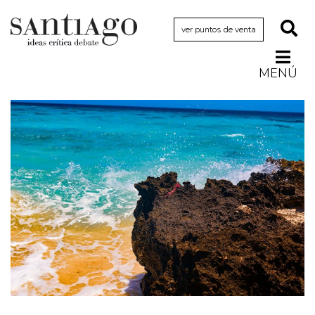
ver puntos de venta
MENÚ
Actualidad
Archivo Cenfoto-UDP
Arquetipos de situación
Artes visuales
Ciencia
Cine y televisión
Ciudad
Cómics
Críticas