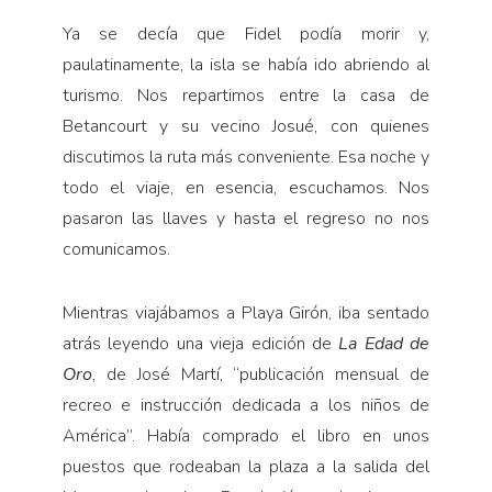
Pensamiento ilustrado
Ya se decía que Fidel podía morir y,
Personaje
paulatinamente, la isla se había ido abriendo al
Personajes secundarios
turismo. Nos repartimos entre la casa de
Política
Betancourt y su vecino Josué, con quienes
discutimos la ruta más conveniente. Esa noche y
Relecturas
todo el viaje, en esencia, escuchamos. Nos
Sociedad
pasaron las llaves y hasta el regreso no nos
Turismo accidental
comunicamos.
Vidas paralelas
Voces y lecturas
Mientras viajábamos a Playa Girón, iba sentado
atrás leyendo una vieja edición de
La Edad de
Oro
, de José Martí, “publicación mensual de
recreo e instrucción dedicada a los niños de
América”. Había comprado el libro en unos
puestos que rodeaban la plaza a la salida del