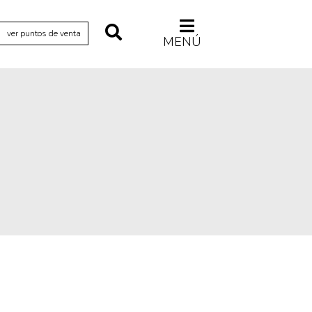
ver puntos de venta
MENÚ
Relecturas
Sociedad
Turismo accidental
Vidas paralelas
Voces y lecturas