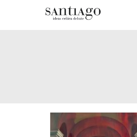
Cultur
Actualidad
Diccio
Archivo Cenfoto-UDP
chilen
Arquetipos de situación
Docum
Artes visuales
Fragm
Ciencia
Gran 
Cine y televisión
Histor
Ciudad
Histor
Cómics
Lagun
Críticas
Libros