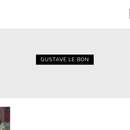
a
Libros usados
nario portátil de la literatura
GUSTAVE LE BON
a
Literatura
entos
Medioambiente
entos
Narrativas visuales
reserva
Pensamiento
ia
Pensamiento ilustrado
ia material de los libros
Personaje
as mentales
Personajes secundarios
Política