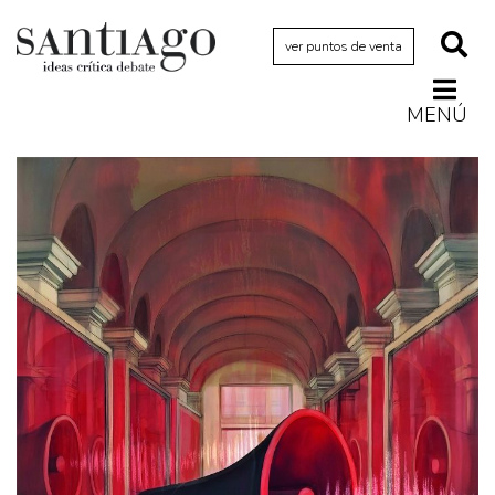
ver puntos de venta
MENÚ
Actualidad
Archivo Cenfoto-UDP
Arquetipos de situación
Artes visuales
Ciencia
Cine y televisión
Ciudad
Cómics
Críticas