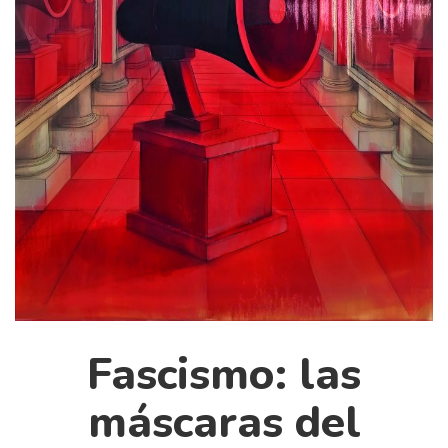
Cultura
Diccionario portátil de la literatura chilena
Documentos
Fragmentos
Gran reserva
Historia
Historia material de los libros
Lagunas mentales
Libros
Libros usados
Literatura
Fascismo: las
Medioambiente
Narrativas visuales
máscaras del
Pensamiento