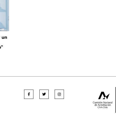
y un
o”