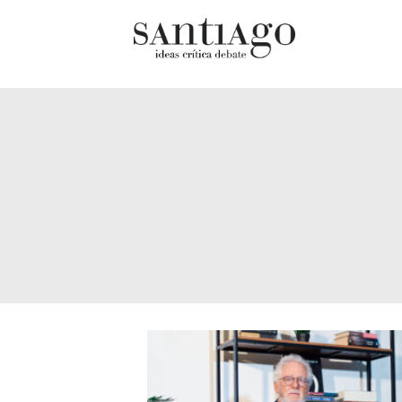
Cultur
Actualidad
Diccio
Archivo Cenfoto-UDP
chilen
Arquetipos de situación
Docum
Artes visuales
Fragm
Ciencia
Gran 
Cine y televisión
Histor
Ciudad
Histor
Cómics
Lagun
Críticas
Libros