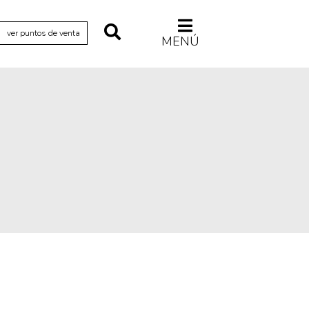
ver puntos de venta
MENÚ
Relecturas
Sociedad
Turismo accidental
Vidas paralelas
Voces y lecturas