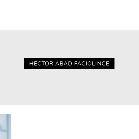
a
Libros usados
nario portátil de la literatura
HÉCTOR ABAD FACIOLINCE
a
Literatura
entos
Medioambiente
entos
Narrativas visuales
reserva
Pensamiento
ia
Pensamiento ilustrado
ia material de los libros
Personaje
as mentales
Personajes secundarios
Política