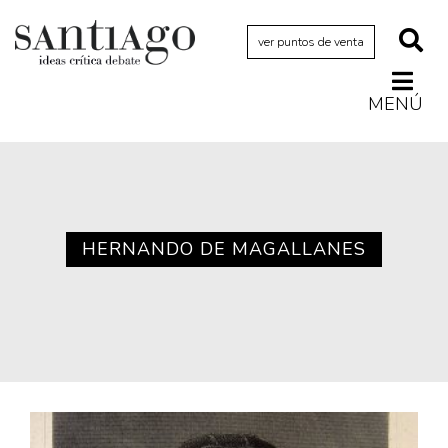
ver puntos de venta
MENÚ
Actualidad
Archivo Cenfoto-UDP
Arquetipos de situación
Artes visuales
HERNANDO DE MAGALLANES
Ciencia
Cine y televisión
Ciudad
Cómics
Críticas