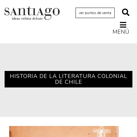
ver puntos de venta
MENÚ
Actualidad
Archivo Cenfoto-UDP
Arquetipos de situación
Artes visuales
HISTORIA DE LA LITERATURA COLONIAL
DE CHILE
Ciencia
Cine y televisión
Ciudad
Cómics
Críticas