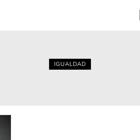
a
Libros usados
nario portátil de la literatura
IGUALDAD
a
Literatura
entos
Medioambiente
entos
Narrativas visuales
reserva
Pensamiento
ia
Pensamiento ilustrado
ia material de los libros
Personaje
as mentales
Personajes secundarios
Política