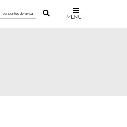
ver puntos de venta
MENÚ
Relecturas
Sociedad
Turismo accidental
Vidas paralelas
Voces y lecturas