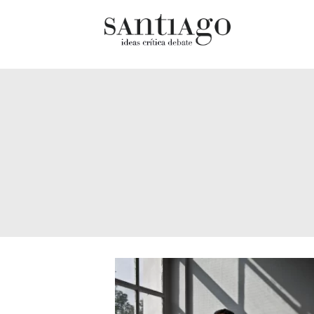
Cultur
Actualidad
Diccio
Archivo Cenfoto-UDP
chilen
Arquetipos de situación
Docum
Artes visuales
Fragm
Ciencia
Gran 
Cine y televisión
Histor
Ciudad
Histor
Cómics
Lagun
Críticas
Libros