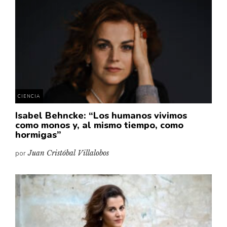
Cultura
Diccionario portátil de la literatura chilena
Documentos
Fragmentos
Gran reserva
Historia
Historia material de los libros
CIENCIA
Lagunas mentales
Isabel Behncke: “Los humanos vivimos
como monos y, al mismo tiempo, como
Libros
hormigas”
Libros usados
por
Juan Cristóbal Villalobos
Literatura
Medioambiente
Narrativas visuales
Pensamiento