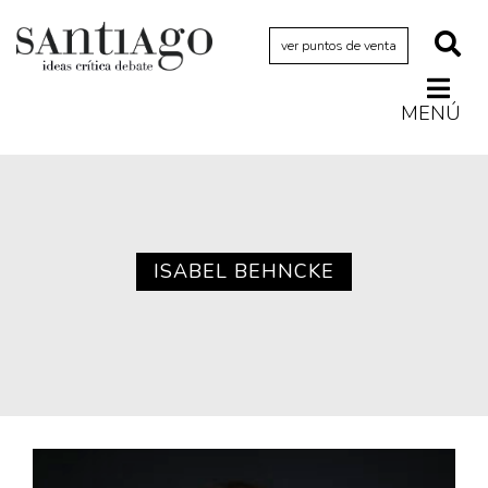
ver puntos de venta
MENÚ
Actualidad
Archivo Cenfoto-UDP
Arquetipos de situación
Artes visuales
ISABEL BEHNCKE
Ciencia
Cine y televisión
Ciudad
Cómics
Críticas