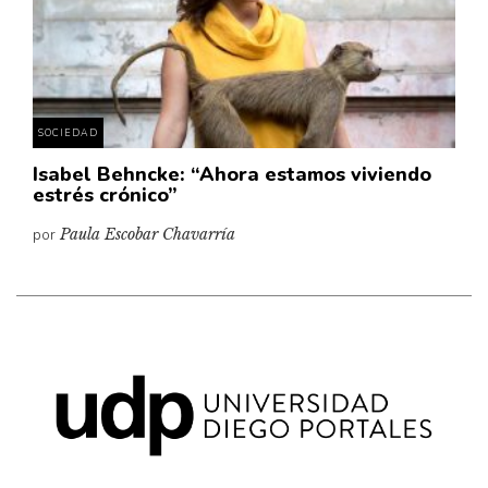
Pensamiento ilustrado
Personaje
Personajes secundarios
Política
SOCIEDAD
Relecturas
Isabel Behncke: “Ahora estamos viviendo
estrés crónico”
Sociedad
Turismo accidental
por
Paula Escobar Chavarría
Vidas paralelas
Voces y lecturas