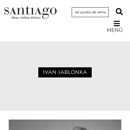
ver puntos de venta
MENÚ
Actualidad
Archivo Cenfoto-UDP
Arquetipos de situación
Artes visuales
IVAN JABLONKA
Ciencia
Cine y televisión
Ciudad
Cómics
Críticas