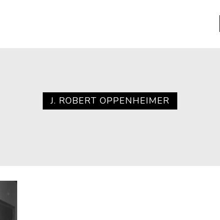
a
Libros usados
nario portátil de la literatura
J. ROBERT OPPENHEIMER
a
Literatura
entos
Medioambiente
entos
Narrativas visuales
reserva
Pensamiento
ia
Pensamiento ilustrado
ia material de los libros
Personaje
as mentales
Personajes secundarios
Política