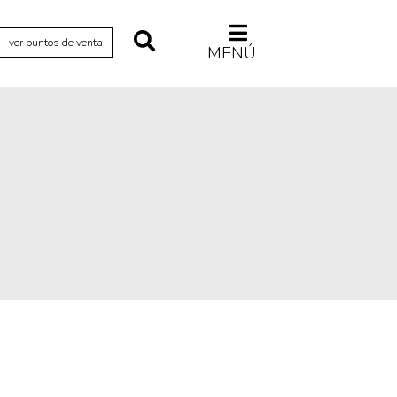
ver puntos de venta
MENÚ
Relecturas
Sociedad
Turismo accidental
Vidas paralelas
Voces y lecturas