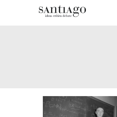
Cultur
Actualidad
Diccio
Archivo Cenfoto-UDP
chilen
Arquetipos de situación
Docum
Artes visuales
Fragm
Ciencia
Gran 
Cine y televisión
Histor
Ciudad
Histor
Cómics
Lagun
Críticas
Libros