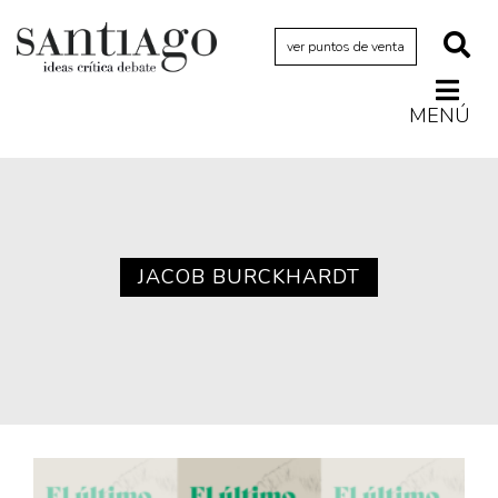
ver puntos de venta
MENÚ
Actualidad
Archivo Cenfoto-UDP
Arquetipos de situación
Artes visuales
JACOB BURCKHARDT
Ciencia
Cine y televisión
Ciudad
Cómics
Críticas