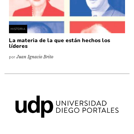
Pensamiento ilustrado
Personaje
Personajes secundarios
HISTORIA
Política
La materia de la que están hechos los
Relecturas
líderes
Sociedad
por
Juan Ignacio Brito
Turismo accidental
Vidas paralelas
Voces y lecturas