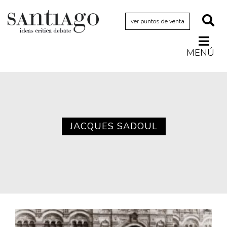
ver puntos de venta
MENÚ
Actualidad
Archivo Cenfoto-UDP
Arquetipos de situación
Artes visuales
JACQUES SADOUL
Ciencia
Cine y televisión
Ciudad
Cómics
Críticas