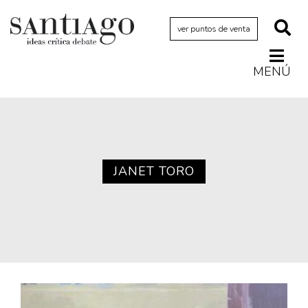
ver puntos de venta
MENÚ
Actualidad
Archivo Cenfoto-UDP
Arquetipos de situación
Artes visuales
JANET TORO
Ciencia
Cine y televisión
Ciudad
Cómics
Críticas