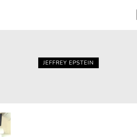
a
Libros usados
nario portátil de la literatura
JEFFREY EPSTEIN
a
Literatura
entos
Medioambiente
entos
Narrativas visuales
reserva
Pensamiento
ia
Pensamiento ilustrado
ia material de los libros
Personaje
as mentales
Personajes secundarios
Política