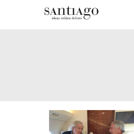
Cultur
Actualidad
Diccio
Archivo Cenfoto-UDP
chilen
Arquetipos de situación
Docum
Artes visuales
Fragm
Ciencia
Gran 
Cine y televisión
Histor
Ciudad
Histor
Cómics
Lagun
Críticas
Libros