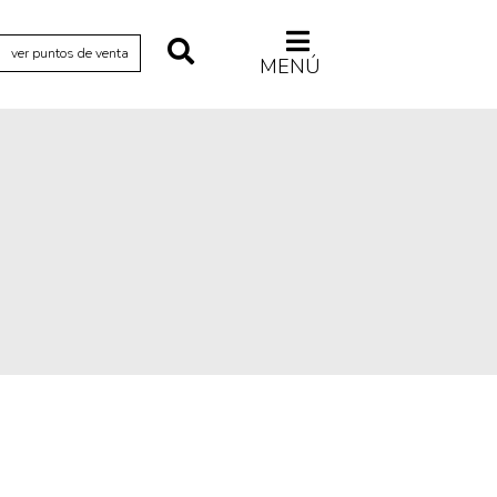
ver puntos de venta
MENÚ
Relecturas
Sociedad
Turismo accidental
Vidas paralelas
Voces y lecturas