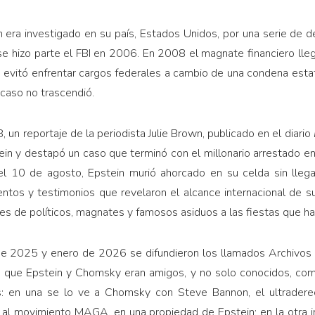
era investigado en su país, Estados Unidos, por una serie de de
se hizo parte el FBI en 2006. En 2008 el magnate financiero ll
e le evitó enfrentar cargos federales a cambio de una condena estat
 caso no trascendió.
un reportaje de la periodista Julie Brown, publicado en el diario
in y destapó un caso que terminó con el millonario arrestado en
l 10 de agosto, Epstein murió ahorcado en su celda sin llega
tos y testimonios que revelaron el alcance internacional de su
es de políticos, magnates y famosos asiduos a las fiestas que ha
e 2025 y enero de 2026 se difundieron los llamados Archivos E
n que Epstein y Chomsky eran amigos, y no solo conocidos, co
s: en una se lo ve a Chomsky con Steve Bannon, el ultraderec
 al movimiento MAGA, en una propiedad de Epstein; en la otra i