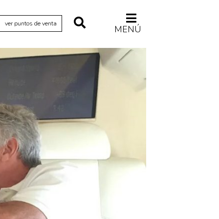
ver puntos de venta
MENÚ
Relecturas
Sociedad
Turismo accidental
Vidas paralelas
Voces y lecturas