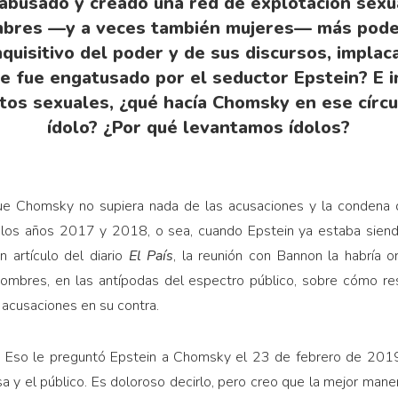
abusado y creado una red de explotación sexua
mbres —y a veces también mujeres— más pod
quisitivo del poder y de sus discursos, implac
e fue engatusado por el seductor Epstein? E i
tos sexuales, ¿qué hacía Chomsky en ese círcu
ídolo? ¿Por qué levantamos ídolos?
ue Chomsky no supiera nada de las acusaciones y la condena 
 los años 2017 y 2018, o sea, cuando Epstein ya estaba siendo
n artículo del diario
El País
, la reunión con Bannon la habría o
hombres, en las antípodas del espectro público, sobre cómo re
acusaciones en su contra.
? Eso le preguntó Epstein a Chomsky el 23 de febrero de 2019. 
a y el público. Es doloroso decirlo, pero creo que la mejor maner