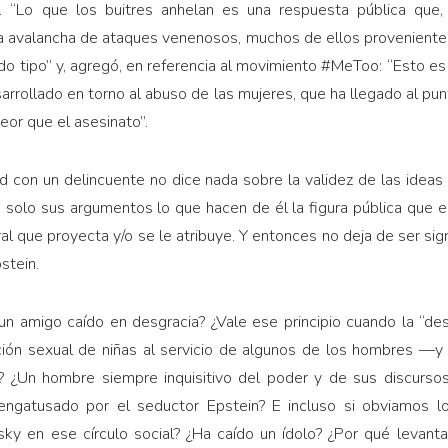
. “Lo que los buitres anhelan es una respuesta pública que,
na avalancha de ataques venenosos, muchos de ellos provenient
odo tipo” y, agregó, en referencia al movimiento #MeToo: “Esto es
sarrollado en torno al abuso de las mujeres, que ha llegado al pu
eor que el asesinato”.
d con un delincuente no dice nada sobre la validez de las ide
solo sus argumentos lo que hacen de él la figura pública que es
al que proyecta y/o se le atribuye. Y entonces no deja de ser sig
stein.
 un amigo caído en desgracia? ¿Vale ese principio cuando la “d
ción sexual de niñas al servicio de algunos de los hombres —
¿Un hombre siempre inquisitivo del poder y de sus discursos
 engatusado por el seductor Epstein? E incluso si obviamos lo
ky en ese círculo social? ¿Ha caído un ídolo? ¿Por qué levan