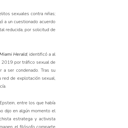
litos sexuales contra niñas;
egó a un cuestionado acuerdo
al reducida, por solicitud de
Miami Herald
, identificó a al
 2019 por tráfico sexual de
r a ser condenado. Tras su
 red de explotación sexual,
cía.
pstein, entre los que había
mo dijo en algún momento el
hista estratega y activista
magen, el filósofo comparte