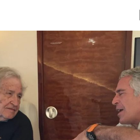
a
Libros usados
nario portátil de la literatura
a
Literatura
entos
Medioambiente
entos
Narrativas visuales
reserva
Pensamiento
ia
Pensamiento ilustrado
ia material de los libros
Personaje
as mentales
Personajes secundarios
Política