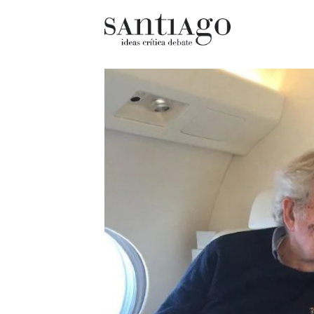
Cultur
Actualidad
Diccio
Archivo Cenfoto-UDP
chilen
Arquetipos de situación
Docum
Artes visuales
Fragm
Ciencia
Gran 
Cine y televisión
Histor
Ciudad
Histor
Cómics
Lagun
Críticas
Libros