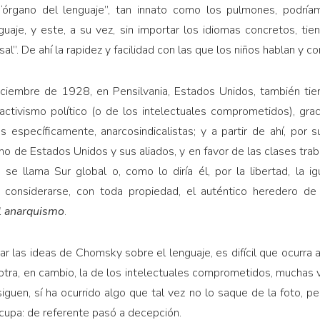
“órgano del lenguaje”, tan innato como los pulmones, podría
uaje, y este, a su vez, sin importar los idiomas concretos, tien
sal”. De ahí la rapidez y facilidad con las que los niños hablan y 
ciembre de 1928, en Pensilvania, Estados Unidos, también tie
activismo político (o de los intelectuales comprometidos), gra
 específicamente, anarcosindicalistas; y a partir de ahí, por su
smo de Estados Unidos y sus aliados, y en favor de las clases tra
se llama Sur global o, como lo diría él, por la libertad, la ig
e considerarse, con toda propiedad, el auténtico heredero de 
l anarquismo
.
utar las ideas de Chomsky sobre el lenguaje, es difícil que ocurra
a otra, en cambio, la de los intelectuales comprometidos, muchas
siguen, sí ha ocurrido algo que tal vez no lo saque de la foto, pe
cupa: de referente pasó a decepción.