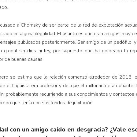
ado.
 acusado a Chomsky de ser parte de la red de explotación sexual
ucrado en alguna ilegalidad. El asunto es que eran amigos, muy c
mensajes publicados posteriormente. Ser amigo de un pedófilo, 
ía global sin dios ni ley, por supuesto que ha golpeado la 
sor de buenas causas.
pero se estima que la relación comenzó alrededor de 2015, e
de el lingüista era profesor y del que el millonario era donante.
ein, probablemente recurriendo a sus conocimientos y contactos e
redo que tenía con sus fondos de jubilación.
idad con un amigo caído en desgracia? ¿Vale ese