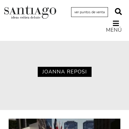
ver puntos de venta
MENÚ
Actualidad
Archivo Cenfoto-UDP
Arquetipos de situación
Artes visuales
JOANNA REPOSI
Ciencia
Cine y televisión
Ciudad
Cómics
Críticas