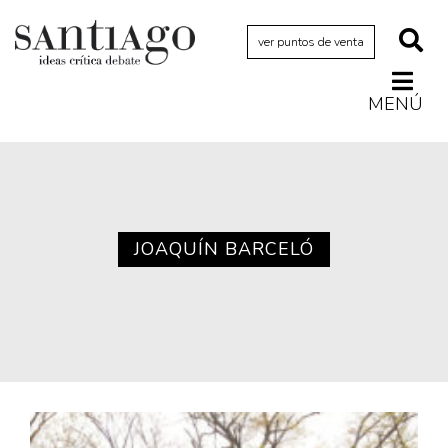
ver puntos de venta
MENÚ
Actualidad
Archivo Cenfoto-UDP
Arquetipos de situación
Artes visuales
JOAQUÍN BARCELÓ
Ciencia
Cine y televisión
Ciudad
Cómics
Críticas