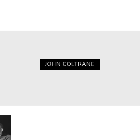
a
Libros usados
nario portátil de la literatura
JOHN COLTRANE
a
Literatura
entos
Medioambiente
entos
Narrativas visuales
reserva
Pensamiento
ia
Pensamiento ilustrado
ia material de los libros
Personaje
as mentales
Personajes secundarios
Política