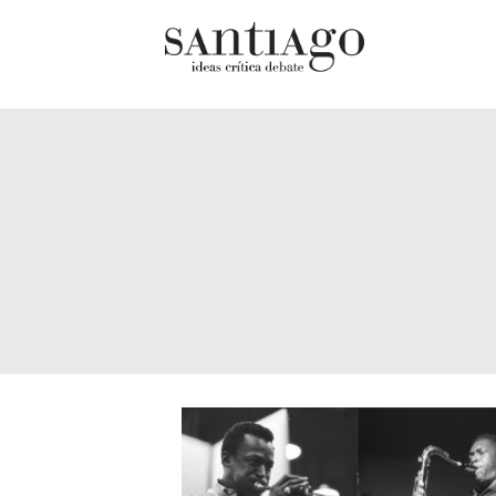
Cultur
Actualidad
Diccio
Archivo Cenfoto-UDP
chilen
Arquetipos de situación
Docum
Artes visuales
Fragm
Ciencia
Gran 
Cine y televisión
Histor
Ciudad
Histor
Cómics
Lagun
Críticas
Libros