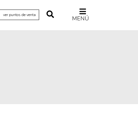
ver puntos de venta
MENÚ
Relecturas
Sociedad
Turismo accidental
Vidas paralelas
Voces y lecturas