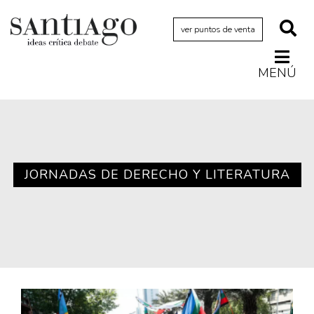
ver puntos de venta
MENÚ
Actualidad
Archivo Cenfoto-UDP
Arquetipos de situación
Artes visuales
JORNADAS DE DERECHO Y LITERATURA
Ciencia
Cine y televisión
Ciudad
Cómics
Críticas