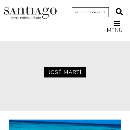
ver puntos de venta
MENÚ
Actualidad
Archivo Cenfoto-UDP
Arquetipos de situación
Artes visuales
JOSÉ MARTÍ
Ciencia
Cine y televisión
Ciudad
Cómics
Críticas