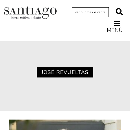
ver puntos de venta
MENÚ
Actualidad
Archivo Cenfoto-UDP
Arquetipos de situación
Artes visuales
JOSÉ REVUELTAS
Ciencia
Cine y televisión
Ciudad
Cómics
Críticas