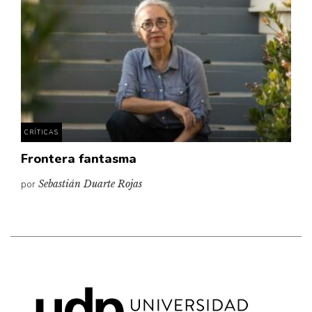
Cultura
Diccionario portátil de la literatura chilena
Documentos
Fragmentos
Gran reserva
Historia
Historia material de los libros
CRÍTICAS
Lagunas mentales
Frontera fantasma
Libros
por
Sebastián Duarte Rojas
Libros usados
Literatura
Medioambiente
Narrativas visuales
Pensamiento