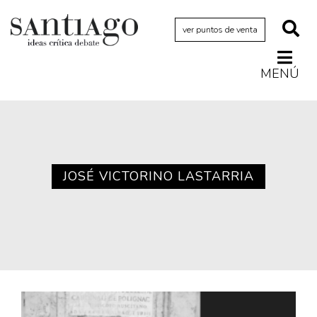
ver puntos de venta
MENÚ
Actualidad
Archivo Cenfoto-UDP
Arquetipos de situación
Artes visuales
JOSÉ VICTORINO LASTARRIA
Ciencia
Cine y televisión
Ciudad
Cómics
Críticas