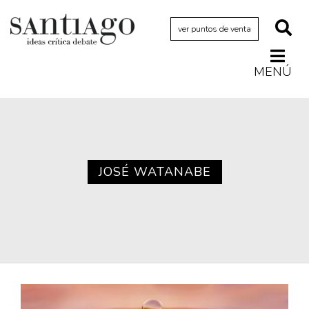
ver puntos de venta
MENÚ
Actualidad
Archivo Cenfoto-UDP
Arquetipos de situación
Artes visuales
JOSÉ WATANABE
Ciencia
Cine y televisión
Ciudad
Cómics
Críticas