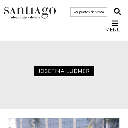
ver puntos de venta
MENÚ
Actualidad
Archivo Cenfoto-UDP
Arquetipos de situación
Artes visuales
JOSEFINA LUDMER
Ciencia
Cine y televisión
Ciudad
Cómics
Críticas