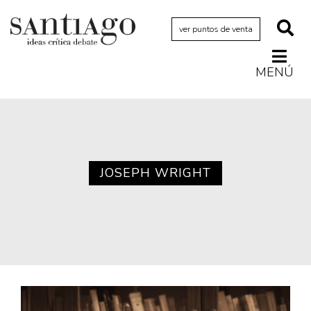
ver puntos de venta
MENÚ
Actualidad
Archivo Cenfoto-UDP
Arquetipos de situación
Artes visuales
JOSEPH WRIGHT
Ciencia
Cine y televisión
Ciudad
Cómics
Críticas