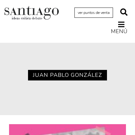
ver puntos de venta
MENÚ
Actualidad
Archivo Cenfoto-UDP
Arquetipos de situación
Artes visuales
JUAN PABLO GONZÁLEZ
Ciencia
Cine y televisión
Ciudad
Cómics
Críticas