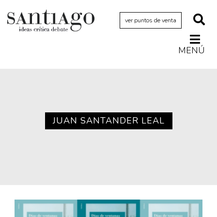
ver puntos de venta
MENÚ
Actualidad
Archivo Cenfoto-UDP
Arquetipos de situación
Artes visuales
JUAN SANTANDER LEAL
Ciencia
Cine y televisión
Ciudad
Cómics
Críticas