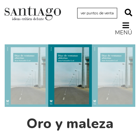
ver puntos de venta
MENÚ
Actualidad
Archivo Cenfoto-UDP
Arquetipos de situación
Artes visuales
Ciencia
Cine y televisión
Ciudad
Cómics
Oro y maleza
Críticas