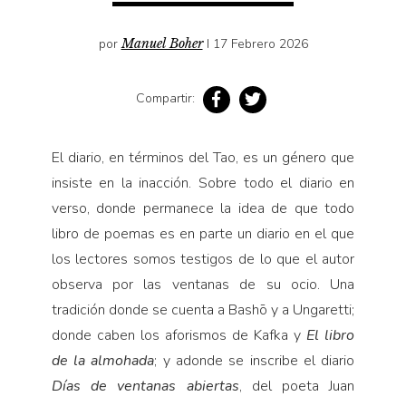
Cultura
Diccionario portátil de la literatura chilena
por
Manuel Boher
I 17 Febrero 2026
Documentos
Fragmentos
Compartir:
Gran reserva
Historia
El diario, en términos del Tao, es un género que
Historia material de los libros
insiste en la inacción. Sobre todo el diario en
Lagunas mentales
verso, donde permanece la idea de que todo
libro de poemas es en parte un diario en el que
Libros
los lectores somos testigos de lo que el autor
Libros usados
observa por las ventanas de su ocio. Una
Literatura
tradición donde se cuenta a Bashō y a Ungaretti;
Medioambiente
donde caben los aforismos de Kafka y
El libro
Narrativas visuales
de la almohada
; y adonde se inscribe el diario
Días de ventanas abiertas
, del poeta Juan
Pensamiento