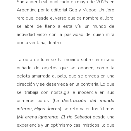
Santander Leal, publicado en mayo de 2025 en
Pensamiento ilustrado
Argentina por la editorial Gog y Magog. Un libro
Personaje
raro que, desde el verso que da nombre al libro,
Personajes secundarios
se abre de lleno a esta vía: un mundo de
Política
actividad visto con la pasividad de quien mira
por la ventana, dentro.
Relecturas
Sociedad
La obra de Juan se ha movido sobre un mismo
Turismo accidental
puñado de objetos que se oponen, como la
Vidas paralelas
pelota amarrada al palo, que se enreda en una
Voces y lecturas
dirección y se desenreda en la contraria. Lo que
se trabaja con nostalgia e inocencia en sus
primeros libros (
La destrucción del mundo
interior
,
Hijos únicos
), se retoma en los últimos
(
Mi arena ignorante
,
El río Sábado
) desde una
experiencia y un optimismo casi místicos; lo que