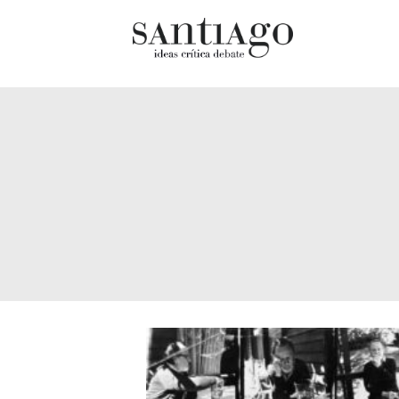
Cultur
Actualidad
Diccio
Archivo Cenfoto-UDP
chilen
Arquetipos de situación
Docum
Artes visuales
Fragm
Ciencia
Gran 
Cine y televisión
Histor
Ciudad
Histor
Cómics
Lagun
Críticas
Libros