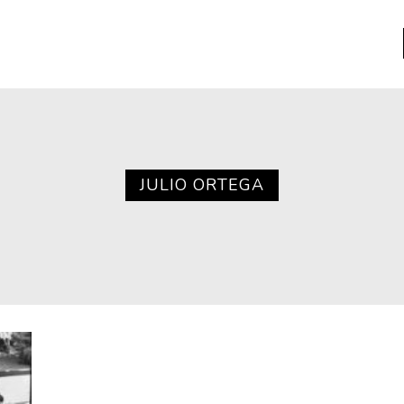
a
Libros usados
nario portátil de la literatura
JULIO ORTEGA
a
Literatura
entos
Medioambiente
entos
Narrativas visuales
reserva
Pensamiento
ia
Pensamiento ilustrado
ia material de los libros
Personaje
as mentales
Personajes secundarios
Política