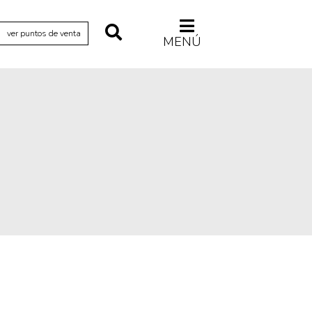
ver puntos de venta
MENÚ
Relecturas
Sociedad
Turismo accidental
Vidas paralelas
Voces y lecturas