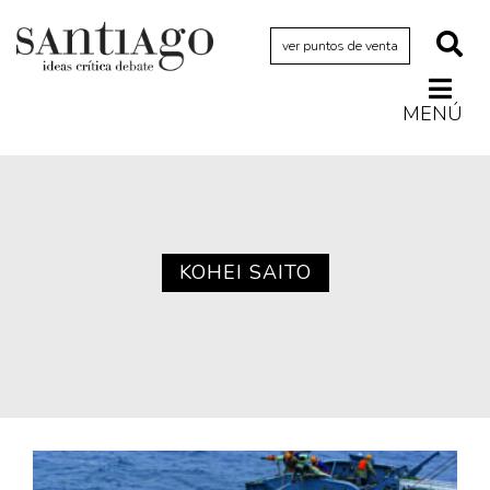
ver puntos de venta
MENÚ
Actualidad
Archivo Cenfoto-UDP
Arquetipos de situación
Artes visuales
KOHEI SAITO
Ciencia
Cine y televisión
Ciudad
Cómics
Críticas