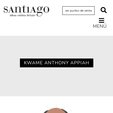
ver puntos de venta
MENÚ
Actualidad
Archivo Cenfoto-UDP
Arquetipos de situación
Artes visuales
KWAME ANTHONY APPIAH
Ciencia
Cine y televisión
Ciudad
Cómics
Críticas