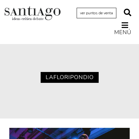
ver puntos de venta
MENÚ
Actualidad
Archivo Cenfoto-UDP
Arquetipos de situación
Artes visuales
LAFLORIPONDIO
Ciencia
Cine y televisión
Ciudad
Cómics
Críticas