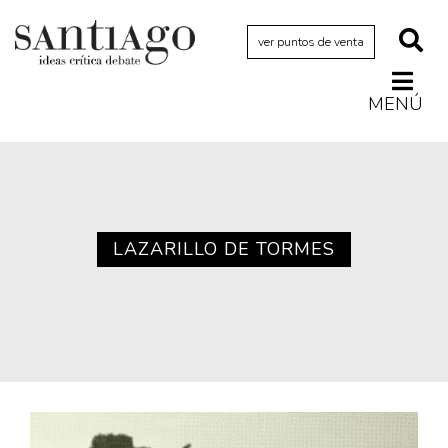
ver puntos de venta
MENÚ
Actualidad
Archivo Cenfoto-UDP
Arquetipos de situación
Artes visuales
LAZARILLO DE TORMES
Ciencia
Cine y televisión
Ciudad
Cómics
Críticas