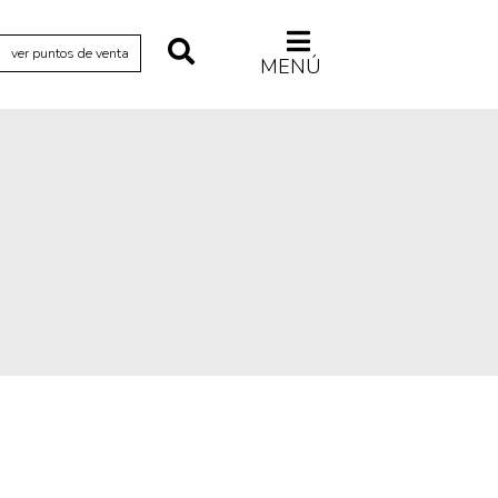
ver puntos de venta
MENÚ
Relecturas
Sociedad
Turismo accidental
Vidas paralelas
Voces y lecturas