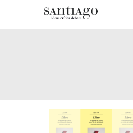
Cultur
Actualidad
Diccio
Archivo Cenfoto-UDP
chilen
Arquetipos de situación
Docum
Artes visuales
Fragm
Ciencia
Gran 
Cine y televisión
Histor
Ciudad
Histor
Cómics
Lagun
Críticas
Libros