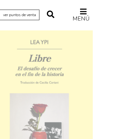
ver puntos de venta
MENÚ
Relecturas
Sociedad
Turismo accidental
Vidas paralelas
Voces y lecturas