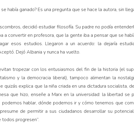
se había ganado? Es una pregunta que se hace la autora, sin lleg
scombros, decidió estudiar filosofía. Su padre no podía entenderl
ba a convertir en profesora, que la gente iba a pensar que se habí
agar esos estudios. Llegaron a un acuerdo: la dejaría estudiar
ceptó. Dejó Albania y nunca ha vuelto.
tan tropezar con los entusiasmos del fin de la historia (el supue
italismo y la democracia liberal), tampoco alimentan la nostal
 quizás explica que la niña criada en una dictadura socialista, de
mesa que hizo, enseñe a Marx en la universidad: la libertad se p
é podemos hablar, dónde podemos ir y cómo tenemos que compo
presume de permitir a sus ciudadanos desarrollar su potencial
e todos progresen”.