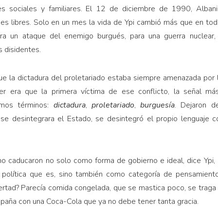
s sociales y familiares. El 12 de diciembre de 1990, Alban
ones libres. Solo en un mes la vida de Ypi cambió más que en toda
a un ataque del enemigo burgués, para una guerra nuclear, 
s disidentes.
e la dictadura del proletariado estaba siempre amenazada por l
 era que la primera víctima de ese conflicto, la señal más c
smos términos:
dictadura
,
proletariado
,
burguesía
. Dejaron d
se desintegrara el Estado, se desintegró el propio lenguaje c
mo caducaron no solo como forma de gobierno e ideal, dice Ypi
ca política que es, sino también como categoría de pensamient
ibertad? Parecía comida congelada, que se mastica poco, se traga 
aña con una Coca-Cola que ya no debe tener tanta gracia.