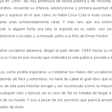
yó en 1990. Ypi, hoy profesora de teoría política y de filosofía
 Londres, recuerda su infancia, adolescencia y primera juventud 
mpo y espacio en el que, claro, no había Coca-Cola ni esas cosas
atas eran extremadamente raras. Y más raro aún era entend
cial: si alguien tenía una lata, la exponía en su salón, casi 
elevisor o la radio y, a menudo, junto a la foto de Enver Hoxha”.
atria socialista albanesa, dirigió el país desde 1944 hasta su
 Coca-Cola en ese mundo que ordenaba la vida pública, privada e í
ica, como podría esperarse, a condenar los males del socialismo r
además de fácil y reiterativo, no haría de
Libre
el gran libro que e
zos de ella para intentar encajar y ser reconocida (como la mayor
alquier sitio y época); en el caso de Ypi se trataba de llegar a
s de su mundo. Y eso a pesar de los secretos que parecía arrastra
dades de éxito.