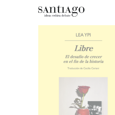
Cultur
Actualidad
Diccio
Archivo Cenfoto-UDP
chilen
Arquetipos de situación
Docum
Artes visuales
Fragm
Ciencia
Gran 
Cine y televisión
Histor
Ciudad
Histor
Cómics
Lagun
Críticas
Libros