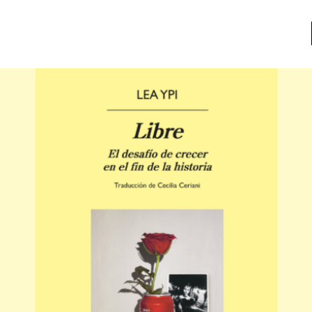
a
Libros usados
nario portátil de la literatura
a
Literatura
entos
Medioambiente
entos
Narrativas visuales
reserva
Pensamiento
ia
Pensamiento ilustrado
ia material de los libros
Personaje
as mentales
Personajes secundarios
Política