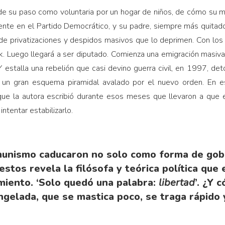
 de su paso como voluntaria por un hogar de niños, de cómo su m
amente en el Partido Democrático, y su padre, siempre más quitad
 de privatizaciones y despidos masivos que lo deprimen. Con los
. Luego llegará a ser diputado. Comienza una emigración masiva,
Y estalla una rebelión que casi devino guerra civil, en 1997, deto
 un gran esquema piramidal avalado por el nuevo orden. En 
 que la autora escribió durante esos meses que llevaron a que e
intentar estabilizarlo.
munismo caducaron no solo como forma de gobie
stos revela la filósofa y teórica política que
miento. ‘Solo quedó una palabra:
libertad
’. ¿Y 
ngelada, que se mastica poco, se traga rápido 