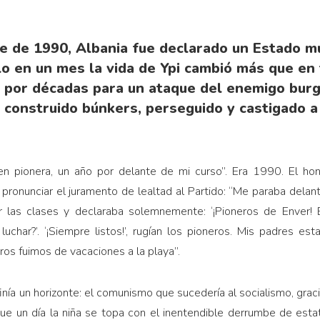
e de 1990, Albania fue declarado un Estado mu
lo en un mes la vida de Ypi cambió más que en 
 por décadas para un ataque del enemigo burg
n construido búnkers, perseguido y castigado a 
 pionera, un año por delante de mi curso”. Era 1990. El hono
y pronunciar el juramento de lealtad al Partido: “Me paraba dela
 las clases y declaraba solemnemente: ‘¡Pioneros de Enver!
a luchar?’. ‘¡Siempre listos!’, rugían los pioneros. Mis padres e
os fuimos de vacaciones a la playa”.
inía un horizonte: el comunismo que sucedería al socialismo, grac
ue un día la niña se topa con el inentendible derrumbe de esta