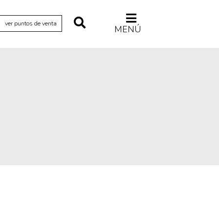
ver puntos de venta
MENÚ
Relecturas
Sociedad
Turismo accidental
Vidas paralelas
Voces y lecturas