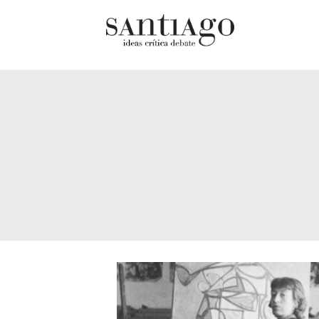
Cultur
Actualidad
Diccio
Archivo Cenfoto-UDP
chilen
Arquetipos de situación
Docum
Artes visuales
Fragm
Ciencia
Gran 
Cine y televisión
Histor
Ciudad
Histor
Cómics
Lagun
Críticas
Libros