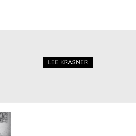
a
Libros usados
nario portátil de la literatura
LEE KRASNER
a
Literatura
entos
Medioambiente
entos
Narrativas visuales
reserva
Pensamiento
ia
Pensamiento ilustrado
ia material de los libros
Personaje
as mentales
Personajes secundarios
Política