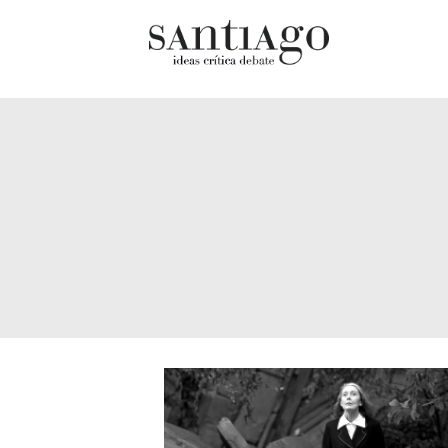
Cultur
Actualidad
Diccio
Archivo Cenfoto-UDP
chilen
Arquetipos de situación
Docum
Artes visuales
Fragm
Ciencia
Gran 
Cine y televisión
Histor
Ciudad
Histor
Cómics
Lagun
Críticas
Libros