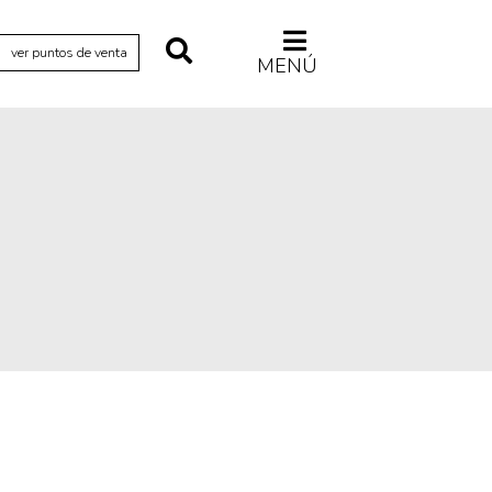
ver puntos de venta
MENÚ
Relecturas
Sociedad
Turismo accidental
Vidas paralelas
Voces y lecturas