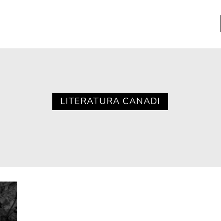
a
Libros usados
nario portátil de la literatura
LITERATURA CANADI
a
Literatura
entos
Medioambiente
entos
Narrativas visuales
reserva
Pensamiento
ia
Pensamiento ilustrado
ia material de los libros
Personaje
as mentales
Personajes secundarios
Política