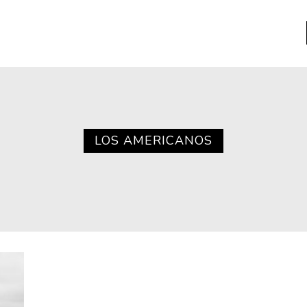
a
Libros usados
nario portátil de la literatura
LOS AMERICANOS
a
Literatura
entos
Medioambiente
entos
Narrativas visuales
reserva
Pensamiento
ia
Pensamiento ilustrado
ia material de los libros
Personaje
as mentales
Personajes secundarios
Política