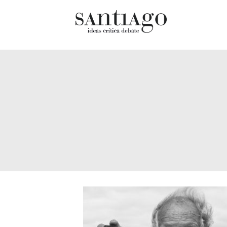
Cultur
Actualidad
Diccio
Archivo Cenfoto-UDP
chilen
Arquetipos de situación
Docum
Artes visuales
Fragm
Ciencia
Gran 
Cine y televisión
Histor
Ciudad
Histor
Cómics
Lagun
Críticas
Libros