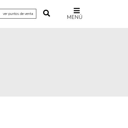
ver puntos de venta
MENÚ
Relecturas
Sociedad
Turismo accidental
Vidas paralelas
Voces y lecturas